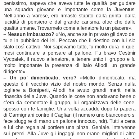
benissimo, sapeva che aveva tutte le qualità per guidare
una squadra giovane e importante come la Juventus.
Nell’anno a Varese, ero rimasto stupito dalla grinta, dalla
lucidità di pensiero e dal grande carisma, oltre che dalle
qualità umane. Trovarmelo come allenatore fu un piacere».
–
Nessun imbarazzo?
«No, anche se in privato gli davo del
tu e in pubblico del lei. Peccato che il destino con lui sia
stato così cattivo. Noi sapevamo tutto, fu molto dura in quei
mesi continuare a pensare al pallone. Fu bravo Cestmír
Vycpalek, il nuovo allenatore, a tenere unito il gruppo e fu
molto importante la presenza di Italo Allodi, un grande
dirigente».
–
Un po’ dimenticato, vero?
«Molto dimenticato, ma
questo è il vecchio vizio del nostro mondo. Senza nulla
togliere a Boniperti, Allodi ha avuto grandi meriti nella
rinascita della Juve. Quando le cose non andavano bene o
c’era da cementare il gruppo, lui organizzava delle cene,
spesso con le famiglie. Una volta accadde dopo la papera
di Carmignani contro il Cagliari (il numero uno bianconero si
fece sfuggire di mano un pallone innocuo, ndr). Tutti a cena
e lui che regala al portiere una pinza. Geniale. Intervenne
sui premi. Alla Juve gli ingaggi non erano migliori di altre