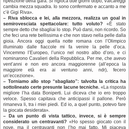
ripetizione della gara. Si rigioca due giorni dopo, Valcareggi
cambia mezza squadra. Io sono confermato e accanto a me
c’è Gigi Riva».
–
Riva sblocca e lei, alla mezzora, realizza un goal in
semirovesciata spettacolare: tutto voluto?
«È stato
sempre detto che sbagliai lo stop. Può darsi, non ricordo. So
che feci una rete bellissima e che non stavo nella pelle dalla
gioia. Ancora oggi quella notte romana con l’Olimpico
illuminato dalle fiaccole mi fa venire la pelle d’oca.
Vincemmo l’Europeo, l’unico nel nostro albo d’oro, e ci
nominarono Cavalieri della Repubblica. Per me, che avevo
vent’anni e non ero ancora maggiorenne (all’epoca la
maggiore età era ai ventuno anni, ndr), fecero
un’eccezione».
–
Torniamo allo stop “sbagliato”: talvolta la critica ha
sottolineato certe presunte lacune tecniche.
«La risposta
migliore l’ha data Boniperti. Lui diceva che io ero troppo
veloce. Spesso capitava che anticipassi il pallone. Però
rimaneva li, tra i miei piedi. Ed io, a quel punto, potevo fare
la giocata desiderata».
–
Da un punto di vista tattico, invece, si è sempre
considerato un centravanti?
«Ho spesso giocato con il
nove, ma il centravanti non l’ho mai fatto. Mi piaceva