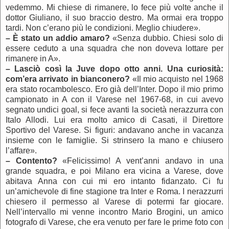
vedemmo. Mi chiese di rimanere, lo fece più volte anche il
dottor Giuliano, il suo braccio destro. Ma ormai era troppo
tardi. Non c’erano più le condizioni. Meglio chiudere».
–
È stato un addio amaro?
«Senza dubbio. Chiesi solo di
essere ceduto a una squadra che non doveva lottare per
rimanere in A».
–
Lasciò così la Juve dopo otto anni. Una curiosità:
com’era arrivato in bianconero?
«Il mio acquisto nel 1968
era stato rocambolesco. Ero già dell’Inter. Dopo il mio primo
campionato in A con il Varese nel 1967-68, in cui avevo
segnato undici goal, si fece avanti la società nerazzurra con
Italo Allodi. Lui era molto amico di Casati, il Direttore
Sportivo del Varese. Si figuri: andavano anche in vacanza
insieme con le famiglie. Si strinsero la mano e chiusero
l’affare».
–
Contento?
«Felicissimo! A vent’anni andavo in una
grande squadra, e poi Milano era vicina a Varese, dove
abitava Anna con cui mi ero intanto fidanzato. Ci fu
un’amichevole di fine stagione tra Inter e Roma. I nerazzurri
chiesero il permesso al Varese di potermi far giocare.
Nell’intervallo mi venne incontro Mario Brogini, un amico
fotografo di Varese, che era venuto per fare le prime foto con