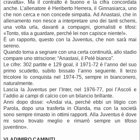
cravatta». Ma il contratto è buono e la cifra concordata
anche. L’allenatore è Heriberto Herrera, il Ginnasiarca, uno
che non cerca e non concede simpatia. Ad Anastasi, che in
allenamento non riesce a interpretare uno dei tanti schemi,
una volta urla, davanti a compagni, giornalisti e tifosi:
«Tonto, stia a guardare, perché lei non capisce niente!».
È un rapporto, questo con la Juventus, che non sarà mai
sereno.
Quando torna a segnare con una certa continuità, allo stadio
compare uno striscione: “Anastasi, il Pelé bianco”.
Le cifre: 302 partite e 129 goal, il 1971-72 è l’anno del suo
primo scudetto, subito bissato l’anno seguente. Il terzo
tricolore lo conquista nel 1974-75, sempre in bianconero,
naturalmente.
Lascia la Juventus per l’Inter, nel 1976-77, poi l’Ascoli e
l’addio ai campi di calcio con un bilancio brillante.
Anni dopo disse: «Andai via, perché ebbi un litigio con
Parola, dopo una trasferta in Olanda, ma con la società
sono sempre rimasto in ottimi rapporti. Alla Juventus è dove
mi sono trovato meglio e rimarrò sempre un tifoso
juventino».
VLADIMIRO CAMINITI