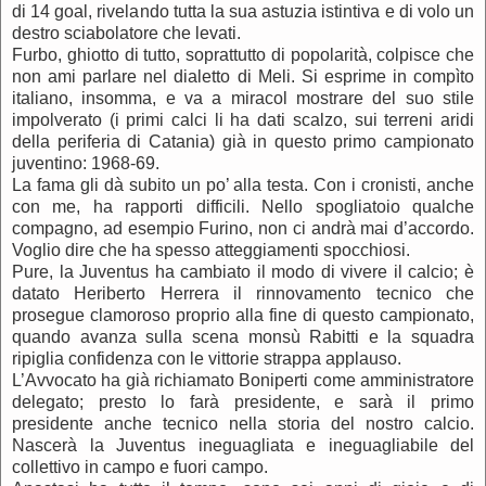
di 14 goal, rivelando tutta la sua astuzia istintiva e di volo un
destro sciabolatore che levati.
Furbo, ghiotto di tutto, soprattutto di popolarità, colpisce che
non ami parlare nel dialetto di Meli. Si esprime in compìto
italiano, insomma, e va a miracol mostrare del suo stile
impolverato (i primi calci li ha dati scalzo, sui terreni aridi
della periferia di Catania) già in questo primo campionato
juventino: 1968-69.
La fama gli dà subito un po’ alla testa. Con i cronisti, anche
con me, ha rapporti difficili. Nello spogliatoio qualche
compagno, ad esempio Furino, non ci andrà mai d’accordo.
Voglio dire che ha spesso atteggiamenti spocchiosi.
Pure, la Juventus ha cambiato il modo di vivere il calcio; è
datato Heriberto Herrera il rinnovamento tecnico che
prosegue clamoroso proprio alla fine di questo campionato,
quando avanza sulla scena monsù Rabitti e la squadra
ripiglia confidenza con le vittorie strappa applauso.
L’Avvocato ha già richiamato Boniperti come amministratore
delegato; presto lo farà presidente, e sarà il primo
presidente anche tecnico nella storia del nostro calcio.
Nascerà la Juventus ineguagliata e ineguagliabile del
collettivo in campo e fuori campo.