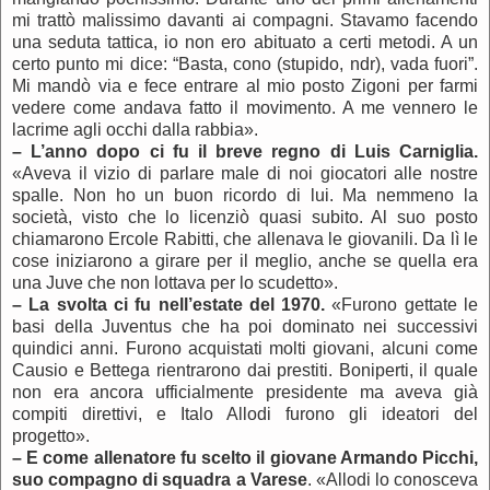
mi trattò malissimo davanti ai compagni. Stavamo facendo
una seduta tattica, io non ero abituato a certi metodi. A un
certo punto mi dice: “Basta, cono (stupido, ndr), vada fuori”.
Mi mandò via e fece entrare al mio posto Zigoni per farmi
vedere come andava fatto il movimento. A me vennero le
lacrime agli occhi dalla rabbia».
–
L’anno dopo ci fu il breve regno di Luis Carniglia.
«Aveva il vizio di parlare male di noi giocatori alle nostre
spalle. Non ho un buon ricordo di lui. Ma nemmeno la
società, visto che lo licenziò quasi subito. Al suo posto
chiamarono Ercole Rabitti, che allenava le giovanili. Da lì le
cose iniziarono a girare per il meglio, anche se quella era
una Juve che non lottava per lo scudetto».
–
La svolta ci fu nell’estate del 1970.
«Furono gettate le
basi della Juventus che ha poi dominato nei successivi
quindici anni. Furono acquistati molti giovani, alcuni come
Causio e Bettega rientrarono dai prestiti. Boniperti, il quale
non era ancora ufficialmente presidente ma aveva già
compiti direttivi, e Italo Allodi furono gli ideatori del
progetto».
–
E come allenatore fu scelto il giovane Armando Picchi,
suo compagno di squadra a Varese
. «Allodi lo conosceva