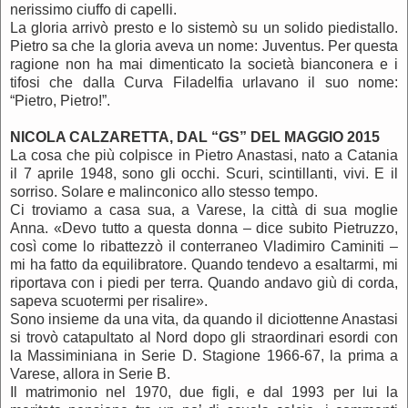
nerissimo ciuffo di capelli.
La gloria arrivò presto e lo sistemò su un solido piedistallo.
Pietro sa che la gloria aveva un nome: Juventus. Per questa
ragione non ha mai dimenticato la società bianconera e i
tifosi che dalla Curva Filadelfia urlavano il suo nome:
“Pietro, Pietro!”.
NICOLA CALZARETTA, DAL “GS” DEL MAGGIO 2015
La cosa che più colpisce in Pietro Anastasi, nato a Catania
il 7 aprile 1948, sono gli occhi. Scuri, scintillanti, vivi. E il
sorriso. Solare e malinconico allo stesso tempo.
Ci troviamo a casa sua, a Varese, la città di sua moglie
Anna. «Devo tutto a questa donna – dice subito Pietruzzo,
così come lo ribattezzò il conterraneo Vladimiro Caminiti –
mi ha fatto da equilibratore. Quando tendevo a esaltarmi, mi
riportava con i piedi per terra. Quando andavo giù di corda,
sapeva scuotermi per risalire».
Sono insieme da una vita, da quando il diciottenne Anastasi
si trovò catapultato al Nord dopo gli straordinari esordi con
la Massiminiana in Serie D. Stagione 1966-67, la prima a
Varese, allora in Serie B.
Il matrimonio nel 1970, due figli, e dal 1993 per lui la