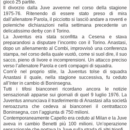
giocò 25 partite.
Il divorzio dalla Juve avvenne nel corso della stagione
1975-76. Ritenendo di essere stato preso di mira
dall’allenatore Parola, il picciotto si lasciò andare a roventi e
polemiche dichiarazioni nella settimana precedente un
delicatissimo derby con il Torino.
La Juventus era stata sconfitta a Cesena e stava
preparandosi a disputare l’incontro con il Torino. Anastasi,
dopo un allenamento al Combi, improvvisò una conferenza
stampa, nel corso della quale vuotò, come si suol dire, il suo
sacco, pieno di livore e incomprensioni. Un attacco preciso
verso l’allenatore Parola e certi compagni di squadra.
Com’è nel proprio stile, la Juventus tolse di squadra
Anastasi il quale, nella stagione successiva, fu ceduto
all’Inter in cambio di Boninsegna.
Tutti i tifosi bianconeri ricordano ancora le notizie
sensazionali apparse sui giornali di quel 9 luglio 1976. La
Juventus annunciava il trasferimento di Anastasi alla società
neroazzurra che cedeva ai bianconeri il centrattacco
Boninsegna, con l’aggiunta di 750 milioni.
Contemporaneamente Capello era ceduto al Milan e la Juve
aveva in cambio Benetti più 100 milioni. Un’operazione
sensazionale che portava la Juve sulla strada di altri trionfi.