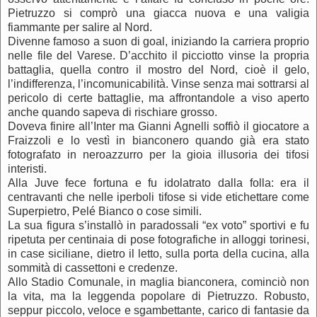
Pietruzzo si comprò una giacca nuova e una valigia
fiammante per salire al Nord.
Divenne famoso a suon di goal, iniziando la carriera proprio
nelle file del Varese. D’acchito il picciotto vinse la propria
battaglia, quella contro il mostro del Nord, cioè il gelo,
l’indifferenza, l’incomunicabilità. Vinse senza mai sottrarsi al
pericolo di certe battaglie, ma affrontandole a viso aperto
anche quando sapeva di rischiare grosso.
Doveva finire all’Inter ma Gianni Agnelli soffiò il giocatore a
Fraizzoli e lo vestì in bianconero quando già era stato
fotografato in neroazzurro per la gioia illusoria dei tifosi
interisti.
Alla Juve fece fortuna e fu idolatrato dalla folla: era il
centravanti che nelle iperboli tifose si vide etichettare come
Superpietro, Pelé Bianco o cose simili.
La sua figura s’installò in paradossali “ex voto” sportivi e fu
ripetuta per centinaia di pose fotografiche in alloggi torinesi,
in case siciliane, dietro il letto, sulla porta della cucina, alla
sommità di cassettoni e credenze.
Allo Stadio Comunale, in maglia bianconera, cominciò non
la vita, ma la leggenda popolare di Pietruzzo. Robusto,
seppur piccolo, veloce e sgambettante, carico di fantasie da