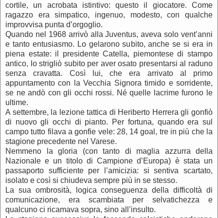
cortile, un acrobata istintivo: questo il giocatore. Come
ragazzo era simpatico, ingenuo, modesto, con qualche
improvvisa punta d’orgoglio.
Quando nel 1968 arrivò alla Juventus, aveva solo vent’anni
e tanto entusiasmo. Lo gelarono subito, anche se si era in
piena estate: il presidente Catella, piemontese di stampo
antico, lo strigliò subito per aver osato presentarsi al raduno
senza cravatta. Così lui, che era arrivato al primo
appuntamento con la Vecchia Signora timido e sorridente,
se ne andò con gli occhi rossi. Né quelle lacrime furono le
ultime.
A settembre, la lezione tattica di Heriberto Herrera gli gonfiò
di nuovo gli occhi di pianto. Per fortuna, quando era sul
campo tutto filava a gonfie vele: 28, 14 goal, tre in più che la
stagione precedente nel Varese.
Nemmeno la gloria (con tanto di maglia azzurra della
Nazionale e un titolo di Campione d’Europa) è stata un
passaporto sufficiente per l’amicizia: si sentiva scartato,
isolato e così si chiudeva sempre più in se stesso.
La sua ombrosità, logica conseguenza della difficoltà di
comunicazione, era scambiata per selvatichezza e
qualcuno ci ricamava sopra, sino all’insulto.