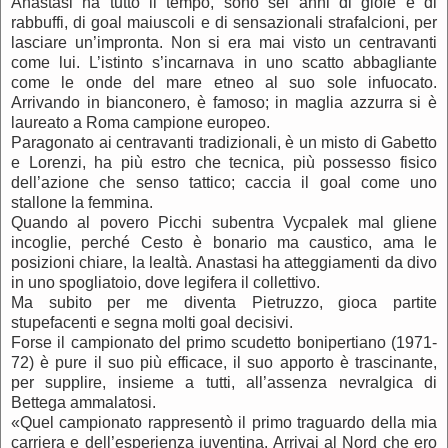
Anastasi ha tutto il tempo, sono sei anni di gioie e di
rabbuffi, di goal maiuscoli e di sensazionali strafalcioni, per
lasciare un’impronta. Non si era mai visto un centravanti
come lui. L’istinto s’incarnava in uno scatto abbagliante
come le onde del mare etneo al suo sole infuocato.
Arrivando in bianconero, è famoso; in maglia azzurra si è
laureato a Roma campione europeo.
Paragonato ai centravanti tradizionali, è un misto di Gabetto
e Lorenzi, ha più estro che tecnica, più possesso fisico
dell’azione che senso tattico; caccia il goal come uno
stallone la femmina.
Quando al povero Picchi subentra Vycpalek mal gliene
incoglie, perché Cesto è bonario ma caustico, ama le
posizioni chiare, la lealtà. Anastasi ha atteggiamenti da divo
in uno spogliatoio, dove legifera il collettivo.
Ma subito per me diventa Pietruzzo, gioca partite
stupefacenti e segna molti goal decisivi.
Forse il campionato del primo scudetto bonipertiano (1971-
72) è pure il suo più efficace, il suo apporto è trascinante,
per supplire, insieme a tutti, all’assenza nevralgica di
Bettega ammalatosi.
«Quel campionato rappresentò il primo traguardo della mia
carriera e dell’esperienza juventina. Arrivai al Nord che ero