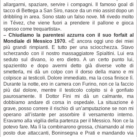
allargarmi, spaziare, servire i compagni. Il famoso goal di
tacco di Bettega a San Siro, nasce da un mio assist dopo un
dribbling in area. Sono stato un falso nove. Mi rivedo molto
in Tévez, che viene fuori a prendere il pallone e gioca
spesso come trequartista».
–
Chiudiamo la parentesi azzurra con il suo forfait al
Mondiale di Messico 1970.
«È ancora oggi uno dei miei
più grandi rimpianti. E tutto per una sciocchezza. Stavo
scherzando con il nostro massaggiatore Spialtini. Lui era
seduto sul divano, io ero dietro. A un certo punto lui,
spazientito e dopo avermi detto già diverse volte di
smetterla, mi dà un colpo con il dorso della mano e mi
colpisce ai testicoli. Dolore immediato, ma la cosa finisce lì.
Durante la notte, ero in camera con Furino, non ce la faccio
più dal dolore, mentre il testicolo colpito si è gonfiato
paurosamente. Il Dottor Fini mi dà un calmante, ma
dobbiamo andare di corsa in ospedale. La situazione è
grave, posso correre il rischio di un’amputazione se non mi
operano all’istante per assorbire il versamento interno.
Eravamo alla vigilia della partenza per il Messico. Non ce la
potevo fare. Ma lì la combinarono grossa, chiamando al mio
posto due attaccanti, Boninsegna e Prati e mandando via