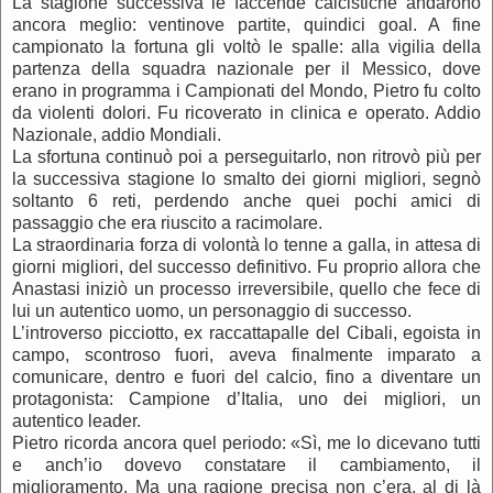
La stagione successiva le faccende calcistiche andarono
ancora meglio: ventinove partite, quindici goal. A fine
campionato la fortuna gli voltò le spalle: alla vigilia della
partenza della squadra nazionale per il Messico, dove
erano in programma i Campionati del Mondo, Pietro fu colto
da violenti dolori. Fu ricoverato in clinica e operato. Addio
Nazionale, addio Mondiali.
La sfortuna continuò poi a perseguitarlo, non ritrovò più per
la successiva stagione lo smalto dei giorni migliori, segnò
soltanto 6 reti, perdendo anche quei pochi amici di
passaggio che era riuscito a racimolare.
La straordinaria forza di volontà lo tenne a galla, in attesa di
giorni migliori, del successo definitivo. Fu proprio allora che
Anastasi iniziò un processo irreversibile, quello che fece di
lui un autentico uomo, un personaggio di successo.
L’introverso picciotto, ex raccattapalle del Cibali, egoista in
campo, scontroso fuori, aveva finalmente imparato a
comunicare, dentro e fuori del calcio, fino a diventare un
protagonista: Campione d’Italia, uno dei migliori, un
autentico leader.
Pietro ricorda ancora quel periodo: «Sì, me lo dicevano tutti
e anch’io dovevo constatare il cambiamento, il
miglioramento. Ma una ragione precisa non c’era, al di là