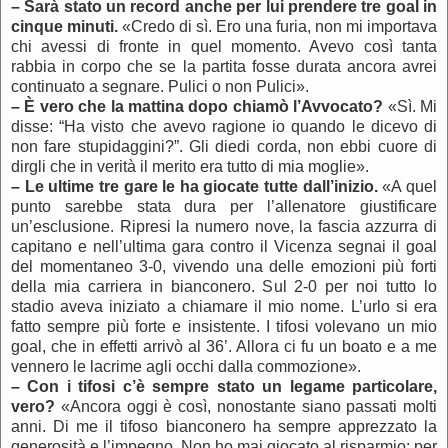
–
Sarà stato un record anche per lui prendere tre goal in
cinque minuti.
«Credo di sì. Ero una furia, non mi importava
chi avessi di fronte in quel momento. Avevo così tanta
rabbia in corpo che se la partita fosse durata ancora avrei
continuato a segnare. Pulici o non Pulici».
–
È vero che la mattina dopo chiamò l’Avvocato?
«Sì. Mi
disse: “Ha visto che avevo ragione io quando le dicevo di
non fare stupidaggini?”. Gli diedi corda, non ebbi cuore di
dirgli che in verità il merito era tutto di mia moglie».
–
Le ultime tre gare le ha giocate tutte dall’inizio.
«A quel
punto sarebbe stata dura per l’allenatore giustificare
un’esclusione. Ripresi la numero nove, la fascia azzurra di
capitano e nell’ultima gara contro il Vicenza segnai il goal
del momentaneo 3-0, vivendo una delle emozioni più forti
della mia carriera in bianconero. Sul 2-0 per noi tutto lo
stadio aveva iniziato a chiamare il mio nome. L’urlo si era
fatto sempre più forte e insistente. I tifosi volevano un mio
goal, che in effetti arrivò al 36’. Allora ci fu un boato e a me
vennero le lacrime agli occhi dalla commozione».
–
Con i tifosi c’è sempre stato un legame particolare,
vero?
«Ancora oggi è così, nonostante siano passati molti
anni. Di me il tifoso bianconero ha sempre apprezzato la
generosità e l’impegno. Non ho mai giocato al risparmio: per