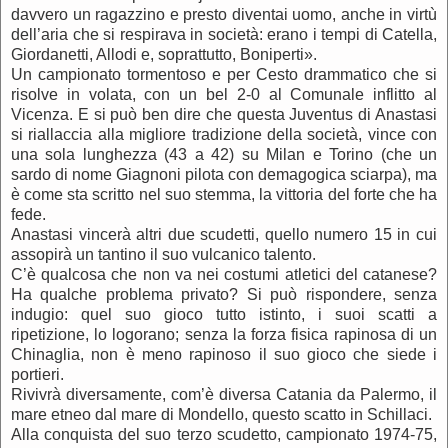
davvero un ragazzino e presto diventai uomo, anche in virtù
dell’aria che si respirava in società: erano i tempi di Catella,
Giordanetti, Allodi e, soprattutto, Boniperti».
Un campionato tormentoso e per Cesto drammatico che si
risolve in volata, con un bel 2-0 al Comunale inflitto al
Vicenza. E si può ben dire che questa Juventus di Anastasi
si riallaccia alla migliore tradizione della società, vince con
una sola lunghezza (43 a 42) su Milan e Torino (che un
sardo di nome Giagnoni pilota con demagogica sciarpa), ma
è come sta scritto nel suo stemma, la vittoria del forte che ha
fede.
Anastasi vincerà altri due scudetti, quello numero 15 in cui
assopirà un tantino il suo vulcanico talento.
C’è qualcosa che non va nei costumi atletici del catanese?
Ha qualche problema privato? Si può rispondere, senza
indugio: quel suo gioco tutto istinto, i suoi scatti a
ripetizione, lo logorano; senza la forza fisica rapinosa di un
Chinaglia, non è meno rapinoso il suo gioco che siede i
portieri.
Rivivrà diversamente, com’è diversa Catania da Palermo, il
mare etneo dal mare di Mondello, questo scatto in Schillaci.
Alla conquista del suo terzo scudetto, campionato 1974-75,