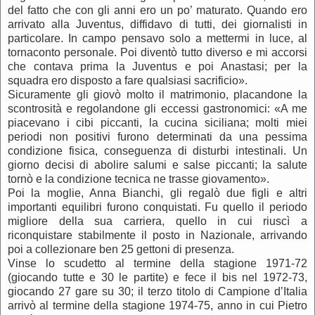
del fatto che con gli anni ero un po’ maturato. Quando ero
arrivato alla Juventus, diffidavo di tutti, dei giornalisti in
particolare. In campo pensavo solo a mettermi in luce, al
tornaconto personale. Poi diventò tutto diverso e mi accorsi
che contava prima la Juventus e poi Anastasi; per la
squadra ero disposto a fare qualsiasi sacrificio».
Sicuramente gli giovò molto il matrimonio, placandone la
scontrosità e regolandone gli eccessi gastronomici: «A me
piacevano i cibi piccanti, la cucina siciliana; molti miei
periodi non positivi furono determinati da una pessima
condizione fisica, conseguenza di disturbi intestinali. Un
giorno decisi di abolire salumi e salse piccanti; la salute
tornò e la condizione tecnica ne trasse giovamento».
Poi la moglie, Anna Bianchi, gli regalò due figli e altri
importanti equilibri furono conquistati. Fu quello il periodo
migliore della sua carriera, quello in cui riuscì a
riconquistare stabilmente il posto in Nazionale, arrivando
poi a collezionare ben 25 gettoni di presenza.
Vinse lo scudetto al termine della stagione 1971-72
(giocando tutte e 30 le partite) e fece il bis nel 1972-73,
giocando 27 gare su 30; il terzo titolo di Campione d’Italia
arrivò al termine della stagione 1974-75, anno in cui Pietro