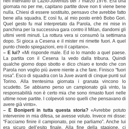
nell’intervallo di Lazio-Juventus del 7 marzo 1976. Era una
giornata no per me, capitano partite dove non ti viene bene
nulla. Chiesi di essere sostituito, pensavo che avrebbe fatto
bene alla squadra. E così fu, al mio posto entrò Bobo Gori.
Quel gesto fu mal interpretato da Parola, che mi mise in
panchina per la successiva gara contro il Milan, dandomi gli
ultimi venti minuti. La rottura vera si consumò la settimana
dopo. Si gioca a Cesena e il mister mi rimette fuori. A quel
punto chiedo spiegazioni, ero il capitano».
–
E lui?
«Mi risponde male. Ed io lo mando a quel paese.
La partita con il Cesena la vedo dalla tribuna. Quindi
qualche giorno dopo sbotto e dico chiaro e tondo che con
Parola non voglio più avere niente a che fare. Finisco “fuori
rosa”. Esco di squadra con la Juve avanti di cinque punti sul
Torino. Alla trentesima giornata i granata vincono lo
scudetto. Se abbiamo perso un campionato già vinto, la
responsabilità non è certo mia che sono rimasto fuori nelle
ultime nove partite. I colpevoli sono quelli che pensavano di
avere già vinto».
–
E Boniperti in tutta questa storia?
«Avrebbe potuto
intervenire in mia difesa, se avesse voluto. Invece mi disse:
“Facciamo finire il campionato, poi ne parliamo”. Anche lui
era sicuro dell’esito finale. Alla fine della stagione, ci