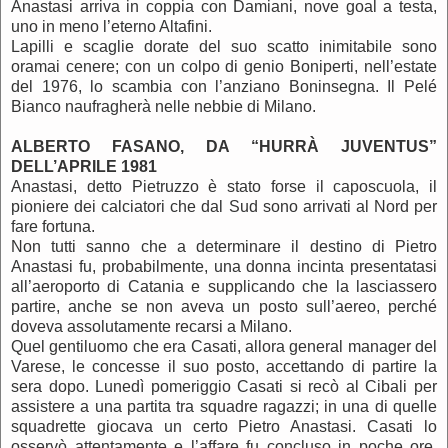
Anastasi arriva in coppia con Damiani, nove goal a testa,
uno in meno l’eterno Altafini.
Lapilli e scaglie dorate del suo scatto inimitabile sono
oramai cenere; con un colpo di genio Boniperti, nell’estate
del 1976, lo scambia con l’anziano Boninsegna. Il Pelé
Bianco naufragherà nelle nebbie di Milano.
ALBERTO FASANO, DA “HURRÀ JUVENTUS”
DELL
’APRILE 1981
Anastasi, detto Pietruzzo è stato forse il caposcuola, il
pioniere dei calciatori che dal Sud sono arrivati al Nord per
fare fortuna.
Non tutti sanno che a determinare il destino di Pietro
Anastasi fu, probabilmente, una donna incinta presentatasi
all’aeroporto di Catania e supplicando che la lasciassero
partire, anche se non aveva un posto sull’aereo, perché
doveva assolutamente recarsi a Milano.
Quel gentiluomo che era Casati, allora general manager del
Varese, le concesse il suo posto, accettando di partire la
sera dopo. Lunedì pomeriggio Casati si recò al Cibali per
assistere a una partita tra squadre ragazzi; in una di quelle
squadrette giocava un certo Pietro Anastasi. Casati lo
osservò attentamente e l’affare fu concluso in poche ore.