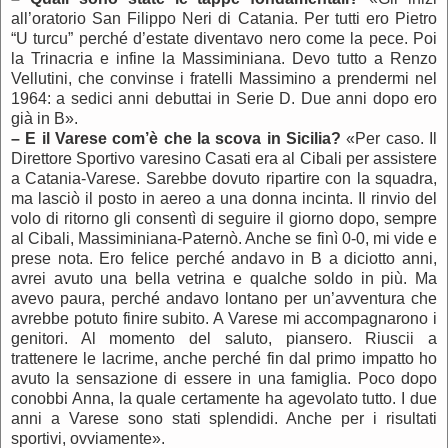
all’oratorio San Filippo Neri di Catania. Per tutti ero Pietro
“U turcu” perché d’estate diventavo nero come la pece. Poi
la Trinacria e infine la Massiminiana. Devo tutto a Renzo
Vellutini, che convinse i fratelli Massimino a prendermi nel
1964: a sedici anni debuttai in Serie D. Due anni dopo ero
già in B».
–
E il Varese com’è che la scova in Sicilia?
«Per caso. Il
Direttore Sportivo varesino Casati era al Cibali per assistere
a Catania-Varese. Sarebbe dovuto ripartire con la squadra,
ma lasciò il posto in aereo a una donna incinta. Il rinvio del
volo di ritorno gli consentì di seguire il giorno dopo, sempre
al Cibali, Massiminiana-Paternò. Anche se finì 0-0, mi vide e
prese nota. Ero felice perché andavo in B a diciotto anni,
avrei avuto una bella vetrina e qualche soldo in più. Ma
avevo paura, perché andavo lontano per un’avventura che
avrebbe potuto finire subito. A Varese mi accompagnarono i
genitori. Al momento del saluto, piansero. Riuscii a
trattenere le lacrime, anche perché fin dal primo impatto ho
avuto la sensazione di essere in una famiglia. Poco dopo
conobbi Anna, la quale certamente ha agevolato tutto. I due
anni a Varese sono stati splendidi. Anche per i risultati
sportivi, ovviamente».