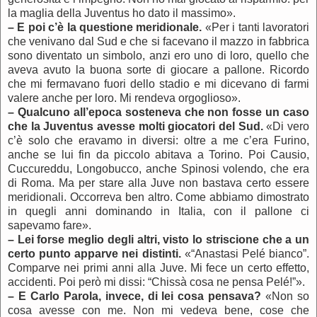
la maglia della Juventus ho dato il massimo».
–
E poi c’è la questione meridionale.
«Per i tanti lavoratori
che venivano dal Sud e che si facevano il mazzo in fabbrica
sono diventato un simbolo, anzi ero uno di loro, quello che
aveva avuto la buona sorte di giocare a pallone. Ricordo
che mi fermavano fuori dello stadio e mi dicevano di farmi
valere anche per loro. Mi rendeva orgoglioso».
–
Qualcuno all’epoca sosteneva che non fosse un caso
che la Juventus avesse molti giocatori del Sud.
«Di vero
c’è solo che eravamo in diversi: oltre a me c’era Furino,
anche se lui fin da piccolo abitava a Torino. Poi Causio,
Cuccureddu, Longobucco, anche Spinosi volendo, che era
di Roma. Ma per stare alla Juve non bastava certo essere
meridionali. Occorreva ben altro. Come abbiamo dimostrato
in quegli anni dominando in Italia, con il pallone ci
sapevamo fare».
–
Lei forse meglio degli altri, visto lo striscione che a un
certo punto apparve nei distinti.
«“Anastasi Pelé bianco”.
Comparve nei primi anni alla Juve. Mi fece un certo effetto,
accidenti. Poi però mi dissi: “Chissà cosa ne pensa Pelé!”».
–
E Carlo Parola, invece, di lei cosa pensava?
«Non so
cosa avesse con me. Non mi vedeva bene, cose che