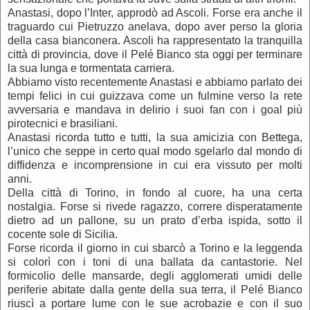
Anastasi, dopo l’Inter, approdò ad Ascoli. Forse era anche il
traguardo cui Pietruzzo anelava, dopo aver perso la gloria
della casa bianconera. Ascoli ha rappresentato la tranquilla
città di provincia, dove il Pelé Bianco sta oggi per terminare
la sua lunga e tormentata carriera.
Abbiamo visto recentemente Anastasi e abbiamo parlato dei
tempi felici in cui guizzava come un fulmine verso la rete
avversaria e mandava in delirio i suoi fan con i goal più
pirotecnici e brasiliani.
Anastasi ricorda tutto e tutti, la sua amicizia con Bettega,
l’unico che seppe in certo qual modo sgelarlo dal mondo di
diffidenza e incomprensione in cui era vissuto per molti
anni.
Della città di Torino, in fondo al cuore, ha una certa
nostalgia. Forse si rivede ragazzo, correre disperatamente
dietro ad un pallone, su un prato d’erba ispida, sotto il
cocente sole di Sicilia.
Forse ricorda il giorno in cui sbarcò a Torino e la leggenda
si colorì con i toni di una ballata da cantastorie. Nel
formicolio delle mansarde, degli agglomerati umidi delle
periferie abitate dalla gente della sua terra, il Pelé Bianco
riuscì a portare lume con le sue acrobazie e con il suo