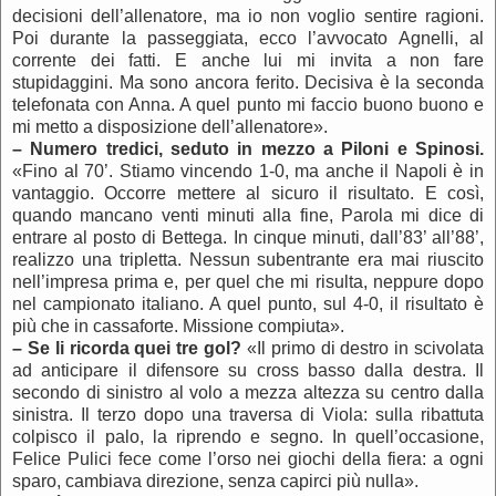
decisioni dell’allenatore, ma io non voglio sentire ragioni.
Poi durante la passeggiata, ecco l’avvocato Agnelli, al
corrente dei fatti. E anche lui mi invita a non fare
stupidaggini. Ma sono ancora ferito. Decisiva è la seconda
telefonata con Anna. A quel punto mi faccio buono buono e
mi metto a disposizione dell’allenatore».
–
Numero tredici, seduto in mezzo a Piloni e Spinosi.
«Fino al 70’. Stiamo vincendo 1-0, ma anche il Napoli è in
vantaggio. Occorre mettere al sicuro il risultato. E così,
quando mancano venti minuti alla fine, Parola mi dice di
entrare al posto di Bettega. In cinque minuti, dall’83’ all’88’,
realizzo una tripletta. Nessun subentrante era mai riuscito
nell’impresa prima e, per quel che mi risulta, neppure dopo
nel campionato italiano. A quel punto, sul 4-0, il risultato è
più che in cassaforte. Missione compiuta».
–
Se li ricorda quei tre gol?
«Il primo di destro in scivolata
ad anticipare il difensore su cross basso dalla destra. Il
secondo di sinistro al volo a mezza altezza su centro dalla
sinistra. Il terzo dopo una traversa di Viola: sulla ribattuta
colpisco il palo, la riprendo e segno. In quell’occasione,
Felice Pulici fece come l’orso nei giochi della fiera: a ogni
sparo, cambiava direzione, senza capirci più nulla».