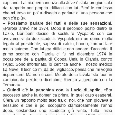
capitano. La mia permanenza alla Juve è stata pregiudicata
dal rapporto non proprio idilliaco con lui. Però le confesso
che mi trovo un po’ a disagio a parlare di una persona che
non c’è più».
–
Possiamo parlare dei fatti e delle sue sensazioni.
«Parola arrivò nel 1974. Dopo il secondo posto dietro la
Lazio, Boniperti decise di sostituire Vycpalek con cui
avevamo vinto due scudetti. Vycpalek era un uomo molto
legato al presidente, sapeva di calcio, buono, con un fare
molto paterno. Con lui era difficile non andare d’accordo. Il
primo scontro con Parola ci fu nel dicembre 1974 in
occasione della partita di Coppa Uefa in Olanda contro
l’Ajax. Sono infortunato, lo certifica anche il nostro medico
La Neve. Il tecnico mi dà del vigliacco, pensa che mi voglia
risparmiare. Ma non è così. Morale della favola: sto fuori in
campionato per tutto dicembre. Rientro a gennaio con la
Ternana».
–
Quindi c’è la panchina con la Lazio di aprile.
«Era
successo anche la domenica prima. In quel caso esagerai.
C’era un rapporto molto teso tra di noi, che non giovava a
nessuno e che è poi scoppiato clamorosamente l’anno
dopo, costandoci uno scudetto già vinto. Tutto inizia