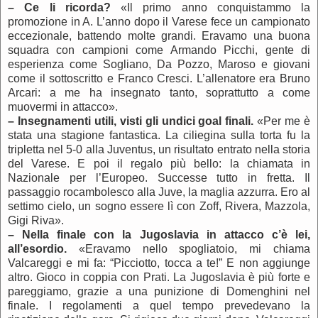
–
Ce li ricorda?
«Il primo anno conquistammo la
promozione in A. L’anno dopo il Varese fece un campionato
eccezionale, battendo molte grandi. Eravamo una buona
squadra con campioni come Armando Picchi, gente di
esperienza come Sogliano, Da Pozzo, Maroso e giovani
come il sottoscritto e Franco Cresci. L’allenatore era Bruno
Arcari: a me ha insegnato tanto, soprattutto a come
muovermi in attacco».
–
Insegnamenti utili, visti gli undici goal finali.
«Per me è
stata una stagione fantastica. La ciliegina sulla torta fu la
tripletta nel 5-0 alla Juventus, un risultato entrato nella storia
del Varese. E poi il regalo più bello: la chiamata in
Nazionale per l’Europeo. Successe tutto in fretta. Il
passaggio rocambolesco alla Juve, la maglia azzurra. Ero al
settimo cielo, un sogno essere lì con Zoff, Rivera, Mazzola,
Gigi Riva».
–
Nella finale con la Jugoslavia in attacco c’è lei,
all’esordio.
«Eravamo nello spogliatoio, mi chiama
Valcareggi e mi fa: “Picciotto, tocca a te!” E non aggiunge
altro. Gioco in coppia con Prati. La Jugoslavia è più forte e
pareggiamo, grazie a una punizione di Domenghini nel
finale. I regolamenti a quel tempo prevedevano la