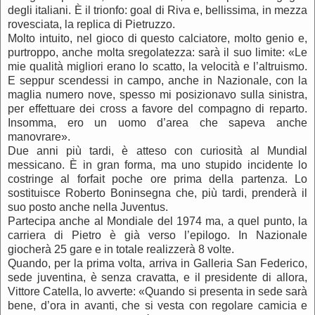
degli italiani. È il trionfo: goal di Riva e, bellissima, in mezza
rovesciata, la replica di Pietruzzo.
Molto intuito, nel gioco di questo calciatore, molto genio e,
purtroppo, anche molta sregolatezza: sarà il suo limite: «Le
mie qualità migliori erano lo scatto, la velocità e l’altruismo.
E seppur scendessi in campo, anche in Nazionale, con la
maglia numero nove, spesso mi posizionavo sulla sinistra,
per effettuare dei cross a favore del compagno di reparto.
Insomma, ero un uomo d’area che sapeva anche
manovrare».
Due anni più tardi, è atteso con curiosità al Mundial
messicano. È in gran forma, ma uno stupido incidente lo
costringe al forfait poche ore prima della partenza. Lo
sostituisce Roberto Boninsegna che, più tardi, prenderà il
suo posto anche nella Juventus.
Partecipa anche al Mondiale del 1974 ma, a quel punto, la
carriera di Pietro è già verso l’epilogo. In Nazionale
giocherà 25 gare e in totale realizzerà 8 volte.
Quando, per la prima volta, arriva in Galleria San Federico,
sede juventina, è senza cravatta, e il presidente di allora,
Vittore Catella, lo avverte: «Quando si presenta in sede sarà
bene, d’ora in avanti, che si vesta con regolare camicia e