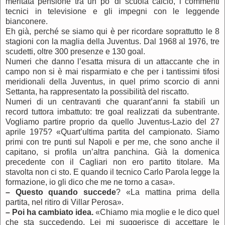
meritata pensione tra un po’ di scuola calcio, i commenti
tecnici in televisione e gli impegni con le leggende
bianconere.
Eh già, perché se siamo qui è per ricordare soprattutto le 8
stagioni con la maglia della Juventus. Dal 1968 al 1976, tre
scudetti, oltre 300 presenze e 130 goal.
Numeri che danno l’esatta misura di un attaccante che in
campo non si è mai risparmiato e che per i tantissimi tifosi
meridionali della Juventus, in quel primo scorcio di anni
Settanta, ha rappresentato la possibilità del riscatto.
Numeri di un centravanti che quarant’anni fa stabilì un
record tuttora imbattuto: tre goal realizzati da subentrante.
Vogliamo partire proprio da quello Juventus-Lazio del 27
aprile 1975? «Quart’ultima partita del campionato. Siamo
primi con tre punti sul Napoli e per me, che sono anche il
capitano, si profila un’altra panchina. Già la domenica
precedente con il Cagliari non ero partito titolare. Ma
stavolta non ci sto. E quando il tecnico Carlo Parola legge la
formazione, io gli dico che me ne torno a casa».
– Questo quando succede
? «La mattina prima della
partita, nel ritiro di Villar Perosa».
–
Poi ha cambiato idea.
«Chiamo mia moglie e le dico quel
che sta succedendo. Lei mi suggerisce di accettare le