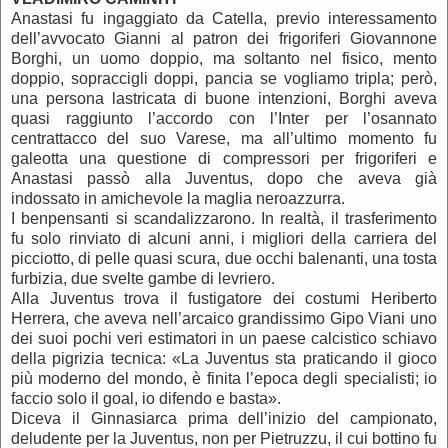
Anastasi fu ingaggiato da Catella, previo interessamento
dell’avvocato Gianni al patron dei frigoriferi Giovannone
Borghi, un uomo doppio, ma soltanto nel fisico, mento
doppio, sopraccigli doppi, pancia se vogliamo tripla; però,
una persona lastricata di buone intenzioni, Borghi aveva
quasi raggiunto l’accordo con l’Inter per l’osannato
centrattacco del suo Varese, ma all’ultimo momento fu
galeotta una questione di compressori per frigoriferi e
Anastasi passò alla Juventus, dopo che aveva già
indossato in amichevole la maglia neroazzurra.
I benpensanti si scandalizzarono. In realtà, il trasferimento
fu solo rinviato di alcuni anni, i migliori della carriera del
picciotto, di pelle quasi scura, due occhi balenanti, una tosta
furbizia, due svelte gambe di levriero.
Alla Juventus trova il fustigatore dei costumi Heriberto
Herrera, che aveva nell’arcaico grandissimo Gipo Viani uno
dei suoi pochi veri estimatori in un paese calcistico schiavo
della pigrizia tecnica: «La Juventus sta praticando il gioco
più moderno del mondo, è finita l’epoca degli specialisti; io
faccio solo il goal, io difendo e basta».
Diceva il Ginnasiarca prima dell’inizio del campionato,
deludente per la Juventus, non per Pietruzzu, il cui bottino fu