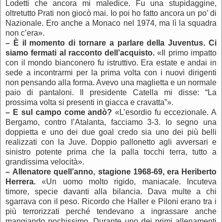
Lodetti che ancora mi maledice. Fu una stupidaggine,
oltretutto Prati non giocò mai. Io poi ho fatto ancora un po’ di
Nazionale. Ero anche a Monaco nel 1974, ma lì la squadra
non c’era».
–
È il momento di tornare a parlare della Juventus. Ci
siamo fermati al racconto dell’acquisto.
«Il primo impatto
con il mondo bianconero fu istruttivo. Era estate e andai in
sede a incontrarmi per la prima volta con i nuovi dirigenti
non pensando alla forma. Avevo una maglietta e un normale
paio di pantaloni. Il presidente Catella mi disse: “La
prossima volta si presenti in giacca e cravatta”».
–
E sul campo come andò?
«L’esordio fu eccezionale. A
Bergamo, contro I’Atalanta, facciamo 3-3. Io segno una
doppietta e uno dei due goal credo sia uno dei più belli
realizzati con la Juve. Doppio pallonetto agli avversari e
sinistro potente prima che la palla tocchi terra, tutto a
grandissima velocità».
–
Allenatore quell’anno, stagione 1968-69, era Heriberto
Herrera.
«Un uomo molto rigido, maniacale. Incuteva
timore, specie davanti alla bilancia. Dava multe a chi
sgarrava con il peso. Ricordo che Haller e Piloni erano tra i
più terrorizzati perché tendevano a ingrassare anche
mangiando pochissimo. Durante uno dei primi allenamenti