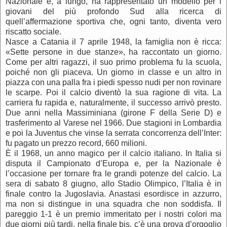
Nazionale e, a lungo, ha rappresentato un modello per i
giovani del più profondo Sud alla ricerca di
quell’affermazione sportiva che, ogni tanto, diventa vero
riscatto sociale.
Nasce a Catania il 7 aprile 1948, la famiglia non è ricca:
«Sette persone in due stanze», ha raccontato un giorno.
Come per altri ragazzi, il suo primo problema fu la scuola,
poiché non gli piaceva. Un giorno in classe e un altro in
piazza con una palla fra i piedi spesso nudi per non rovinare
le scarpe. Poi il calcio diventò la sua ragione di vita. La
carriera fu rapida e, naturalmente, il successo arrivò presto.
Due anni nella Massiminiana (girone F della Serie D) e
trasferimento al Varese nel 1966. Due stagioni in Lombardia
e poi la Juventus che vinse la serrata concorrenza dell’Inter:
fu pagato un prezzo record, 660 milioni.
È il 1968, un anno magico per il calcio italiano. In Italia si
disputa il Campionato d’Europa e, per la Nazionale è
l’occasione per tornare fra le grandi potenze del calcio. La
sera di sabato 8 giugno, allo Stadio Olimpico, l’Italia è in
finale contro la Jugoslavia. Anastasi esordisce in azzurro,
ma non si distingue in una squadra che non soddisfa. Il
pareggio 1-1 è un premio immeritato per i nostri colori ma
due giorni più tardi, nella finale bis, c’è una prova d’orgoglio