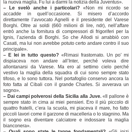
la nuova maglia. Fu lui a darmi la notizia della Juventus».
–
Le svelò anche i particolari?
«Non mi ricordo se
accadde in quell’occasione. Si misero d’accordo
direttamente l’avvocato Agnelli e il presidente del Varese
Borghi. Oltre ai soldi (660 milioni di lire, ndr), nell’affare
entrò anche la fornitura di compressori di frigoriferi per la
Ignis, l’azienda di Borghi. So che Allodi si arrabbiò con
Casati, ma lui non avrebbe potuto certo andare contro il suo
principale».
–
E lei in tutto questo?
«Rimasi frastornato. Un po’ mi
dispiaceva non andare all’Inter, perché voleva dire
allontanarsi da Varese. Ma ero al settimo cielo perché
vestivo la maglia della squadra di cui sono sempre stato
tifoso, e lo sono tuttora. Nel portafoglio conservo ancora la
foto fatta al Cibali con il grande Charles. Si avverava un
sogno».
–
Dai campi polverosi della Sicilia alla Juve.
«Il pallone è
sempre stato in cima ai miei pensieri. Ero il più piccolo di
quattro fratelli, c’era la scuola, mi piaceva il mare, ho fatto
piccoli lavori come il garzone di macelleria o lo stagnino. Ma
il sogno era diventare calciatore e indossare la maglia
bianconera».
–
Quali sono state le tappe fondamentali?
«Gli inizi